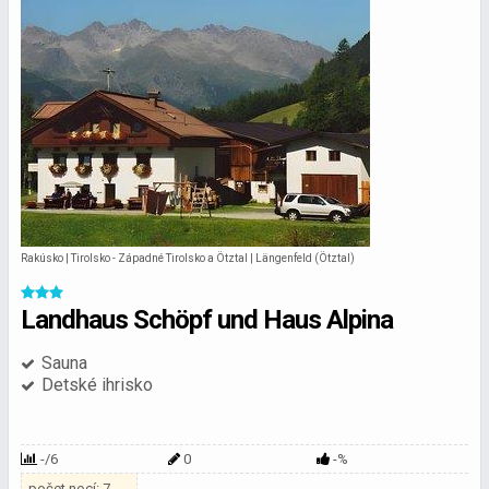
Rakúsko | Tirolsko - Západné Tirolsko a Ötztal | Längenfeld (Ötztal)
Landhaus Schöpf und Haus Alpina
Sauna
Detské ihrisko
-/6
0
-%
počet nocí: 7