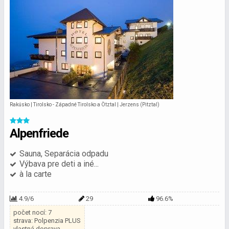
Rakúsko | Tirolsko - Západné Tirolsko a Ötztal | Jerzens (Pitztal)
Alpenfriede
Sauna, Separácia odpadu
Výbava pre deti a iné...
à la carte
4.9/6
29
96.6%
počet nocí: 7
strava: Polpenzia PLUS
vlastná doprava