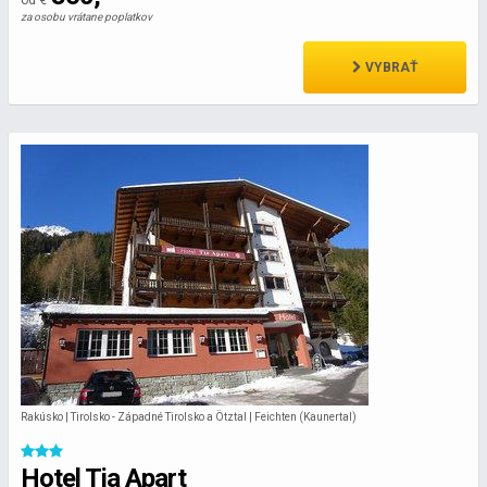
od €
za osobu vrátane poplatkov
VYBRAŤ
Rakúsko | Tirolsko - Západné Tirolsko a Ötztal | Feichten (Kaunertal)
Hotel Tia Apart