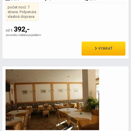
počet nocí: 7
strava: Polpenzia
vlastná doprava
392,-
od €
za osobu vrátane poplatkov
VYBRAŤ