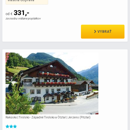
331,-
od €
za osobu vrátane poplatkov
VYBRAŤ
Rakúsko | Tirolsko - Západné Tirolsko a Ötztal | Jerzens (Pitztal)