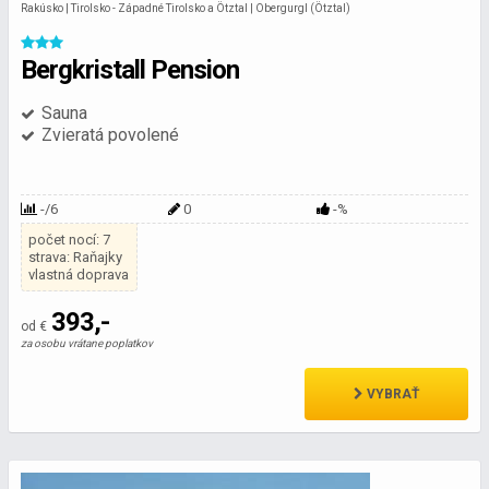
Rakúsko | Tirolsko - Západné Tirolsko a Ötztal | Obergurgl (Ötztal)
Bergkristall Pension
Sauna
Zvieratá povolené
-/6
0
-%
počet nocí: 7
strava: Raňajky
vlastná doprava
393,-
od €
za osobu vrátane poplatkov
VYBRAŤ