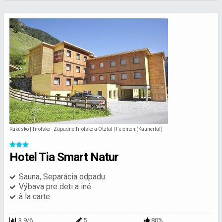
Rakúsko | Tirolsko - Západné Tirolsko a Ötztal | Feichten (Kaunertal)
Hotel Tia Smart Natur
Sauna, Separácia odpadu
Výbava pre deti a iné...
à la carte
3.9/6
5
80%