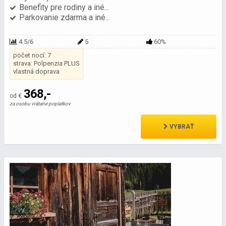
Benefity pre rodiny a iné...
Parkovanie zdarma a iné...
4.5/6
5
60%
počet nocí: 7
strava: Polpenzia PLUS
vlastná doprava
368,-
od €
za osobu vrátane poplatkov
VYBRAŤ