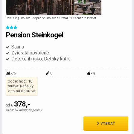
Rakúsko | Tirolsko - Západné Tirolsko a Ötztal | St.Leonhard Pitztal
Pension Steinkogel
Sauna
Zvieratá povolené
Detské ihrisko, Detský kútik
-/6
0
-%
počet nocí: 10
strava: Raňajky
vlastná doprava
378,-
od €
za osobu vrátane poplatkov
VYBRAŤ