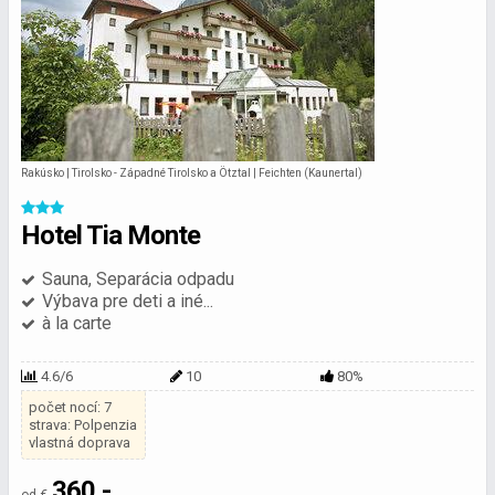
Rakúsko | Tirolsko - Západné Tirolsko a Ötztal | Feichten (Kaunertal)
Hotel Tia Monte
Sauna, Separácia odpadu
Výbava pre deti a iné...
à la carte
4.6/6
10
80%
počet nocí: 7
strava: Polpenzia
vlastná doprava
360,-