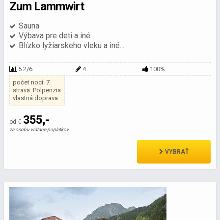
Zum Lammwirt
Sauna
Výbava pre deti a iné...
Blízko lyžiarskeho vleku a iné...
5.2/6
4
100%
počet nocí: 7
strava: Polpenzia
vlastná doprava
355,-
od €
za osobu vrátane poplatkov
VYBRAŤ