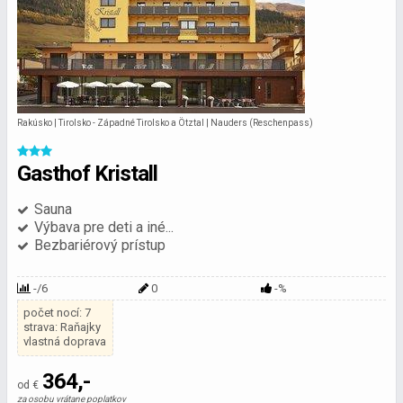
Rakúsko | Tirolsko - Západné Tirolsko a Ötztal | Nauders (Reschenpass)
Gasthof Kristall
Sauna
Výbava pre deti a iné...
Bezbariérový prístup
-/6
0
-%
počet nocí: 7
strava: Raňajky
vlastná doprava
364,-
od €
za osobu vrátane poplatkov