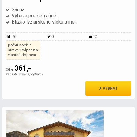
Sauna
Výbava pre deti a iné...
Blízko lyžiarskeho vleku a iné...
-/6
0
-%
počet nocí: 7
strava: Polpenzia
vlastná doprava
361,-
od €
za osobu vrátane poplatkov
VYBRAŤ