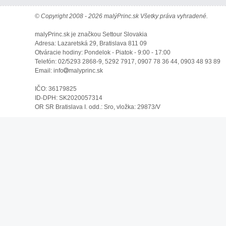
© Copyright 2008 - 2026 malýPrinc.sk Všetky práva vyhradené.
malyPrinc.sk je značkou Settour Slovakia
Adresa: Lazaretská 29, Bratislava 811 09
Otváracie hodiny: Pondelok - Piatok - 9:00 - 17:00
Telefón: 02/5293 2868-9, 5292 7917, 0907 78 36 44, 0903 48 93 89
Email: info
malyprinc.sk
IČO: 36179825
ID-DPH: SK2020057314
OR SR Bratislava I. odd.: Sro, vložka: 29873/V