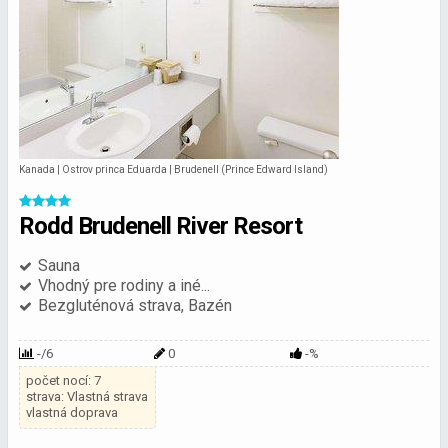
Kanada | Ostrov princa Eduarda | Brudenell (Prince Edward Island)
Rodd Brudenell River Resort
Sauna
Vhodný pre rodiny a iné...
Bezgluténová strava, Bazén
-/6
0
-%
počet nocí: 7
strava: Vlastná strava
vlastná doprava