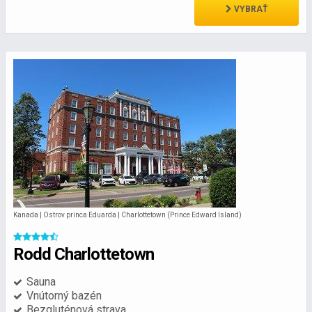
VYBRAŤ
Kanada | Ostrov princa Eduarda | Charlottetown (Prince Edward Island)
Rodd Charlottetown
Sauna
Vnútorný bazén
Bezgluténová strava