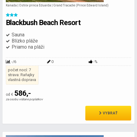
Kanada | Ostrov princa Eduarda | Grand Tracadie (Prince Edward Island)
Blackbush Beach Resort
Sauna
Blízko pláže
Priamo na pláži
-/6
0
-%
počet nocí: 7
strava: Raňajky
vlastná doprava
586,-
od €
za osobu vrátane poplatkov
VYBRAŤ