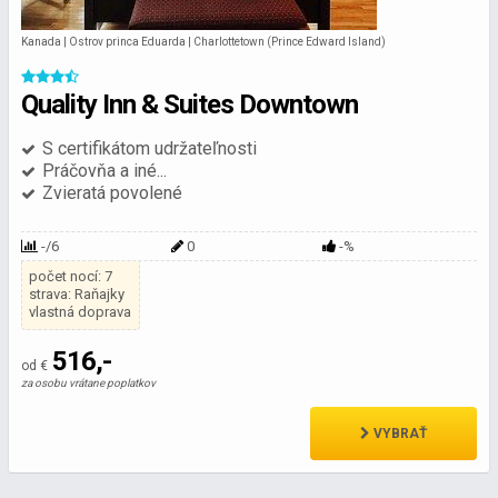
Kanada | Ostrov princa Eduarda | Charlottetown (Prince Edward Island)
Quality Inn & Suites Downtown
S certifikátom udržateľnosti
Práčovňa a iné...
Zvieratá povolené
-/6
0
-%
počet nocí: 7
strava: Raňajky
vlastná doprava
516,-
od €
za osobu vrátane poplatkov
VYBRAŤ