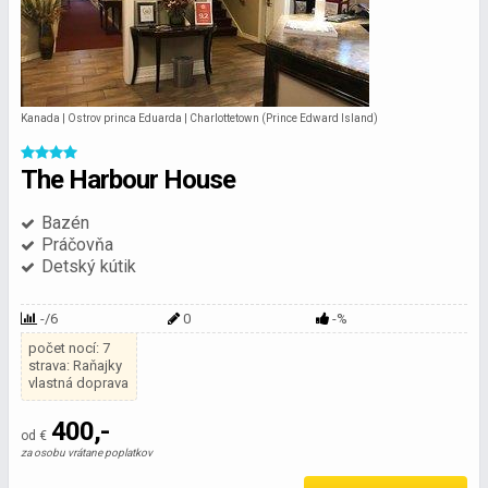
Kanada | Ostrov princa Eduarda | Charlottetown (Prince Edward Island)
The Harbour House
Bazén
Práčovňa
Detský kútik
-/6
0
-%
počet nocí: 7
strava: Raňajky
vlastná doprava
400,-
od €
za osobu vrátane poplatkov