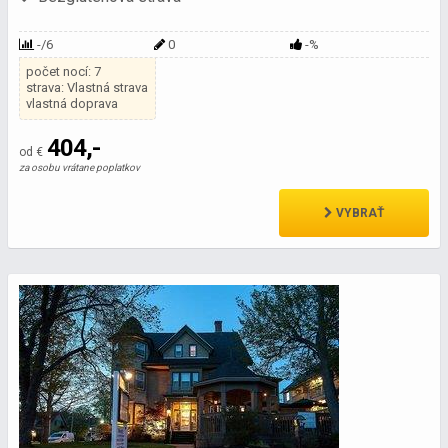
-/6
0
-%
počet nocí: 7
strava: Vlastná strava
vlastná doprava
404,-
od €
za osobu vrátane poplatkov
VYBRAŤ