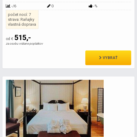
-/6
0
-%
počet nocí: 7
strava: Raňajky
vlastná doprava
515,-
od €
za osobu vrátane poplatkov
VYBRAŤ