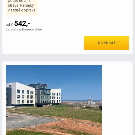
počet nocí: 7
strava: Raňajky
vlastná doprava
542,-
od €
za osobu vrátane poplatkov
VYBRAŤ