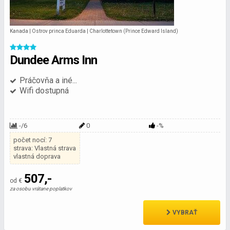
Kanada | Ostrov princa Eduarda | Charlottetown (Prince Edward Island)
Dundee Arms Inn
Práčovňa a iné...
Wifi dostupná
-/6
0
-%
počet nocí: 7
strava: Vlastná strava
vlastná doprava
507,-
od €
za osobu vrátane poplatkov
VYBRAŤ