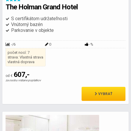
The Holman Grand Hotel
S certifikátom udržateľnosti
Vnútorný bazén
Parkovanie v objekte
-/6
0
-%
počet nocí: 7
strava: Vlastná strava
vlastná doprava
607,-
od €
za osobu vrátane poplatkov
VYBRAŤ