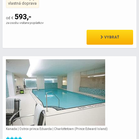
vlastná doprava
593,-
od €
za osobu vrátane poplatkov
VYBRAŤ
Kanada | Ostrov princa Eduarda | Charlottetown (Prince Edward Island)