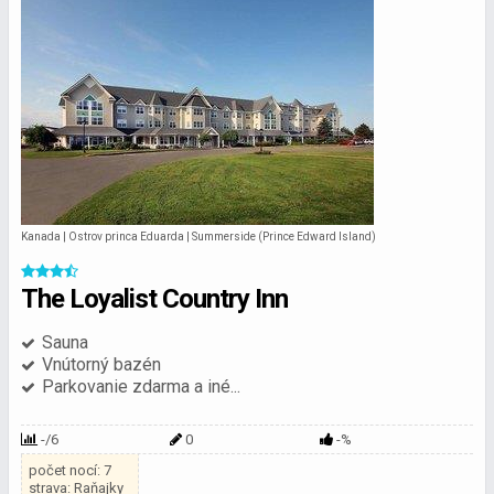
Kanada | Ostrov princa Eduarda | Summerside (Prince Edward Island)
The Loyalist Country Inn
Sauna
Vnútorný bazén
Parkovanie zdarma a iné...
-/6
0
-%
počet nocí: 7
strava: Raňajky